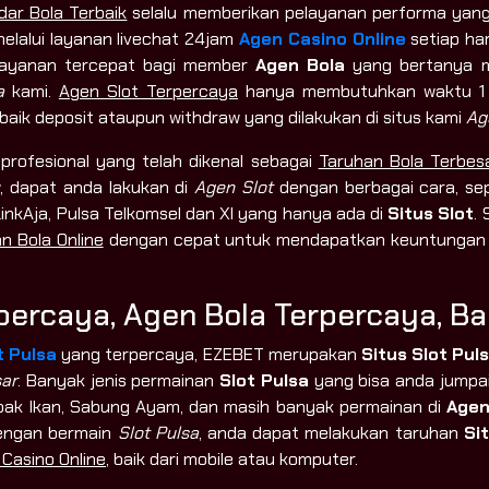
dar Bola Terbaik
selalu memberikan pelayanan performa yang
elalui layanan livechat 24jam
Agen Casino Online
setiap har
elayanan tercepat bagi member
Agen Bola
yang bertanya 
a
kami.
Agen Slot Terpercaya
hanya membutuhkan waktu 1 
baik deposit ataupun withdraw yang dilakukan di situs kami
Ag
profesional yang telah dikenal sebagai
Taruhan Bola Terbes
w, dapat anda lakukan di
Agen Slot
dengan berbagai cara, sepe
LinkAja, Pulsa Telkomsel dan Xl yang hanya ada di
Situs Slot
.
n Bola Online
dengan cepat untuk mendapatkan keuntunga
rpercaya, Agen Bola Terpercaya, Ba
t Pulsa
yang terpercaya, EZEBET merupakan
Situs Slot Pul
sar
. Banyak jenis permainan
Slot Pulsa
yang bisa anda jumpa
embak Ikan, Sabung Ayam, dan masih banyak permainan di
Agen
Dengan bermain
Slot Pulsa
, anda dapat melakukan taruhan
Si
Casino Online
, baik dari mobile atau komputer.