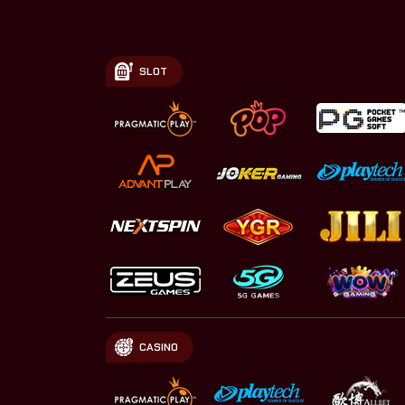
SLOT
CASINO