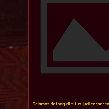
Selamat datang di situs judi terperc