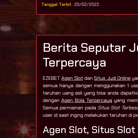
Tanggal Terbit
: 20/02/2022
Berita Seputar J
Terpercaya
EZEBET
Agen Slot
dan
Situs Judi Online
yan
semua hanya dengan menggunakan 1 use
taruhan uang asli yang bisa anda dapatk
dengan
Agen Bola Terpercaya
yang memil
Semua permainan pada
Situs Slot Terbes
user id saat inging melakukan taruhan di p
Agen Slot, Situs Slot