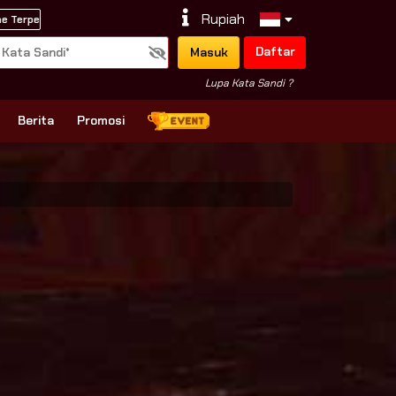
Rupiah
rpercaya EZEBET
Daftar
Masuk
Lupa Kata Sandi ?
Berita
Promosi