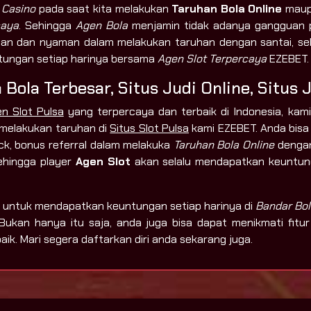
 Casino
pada saat kita melakukan
Taruhan Bola Online
mau
caya
. Sehingga
Agen Bola
menjamin tidak adanya gangguan 
n dan nyaman dalam melakukan taruhan dengan santai, s
ungan setiap harinya bersama
Agen Slot Terpercaya
EZEBET.
 Bola Terbesar, Situs Judi Online, Situs J
n Slot Pulsa
yang terpercaya dan terbaik di Indonesia, kam
melakukan taruhan di
Situs Slot Pulsa
kami EZEBET. Anda bisa
k, bonus referral dalam melakuka
Taruhan Bola Online
dengan
ehingga player
Agen Slot
akan selalu mendapatkan keuntung
da untuk mendapatkan keuntungan setiap harinya di
Bandar Bol
ukan hanya itu saja, anda juga bisa dapat menikmati fitur
ik. Mari segera daftarkan diri anda sekarang juga.