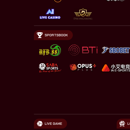
SPORTSBOOK
LIVE GAME
L