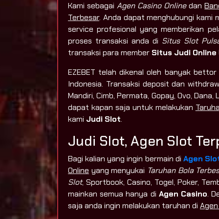
Kami sebagai
Agen Casino Online
dan
Ban
Terbesar
. Anda dapat menghubungi kami m
service profesional yang memberikan p
proses transaksi anda di
Situs Slot Puls
transaksi para member
Situs Judi Online
EZEBET telah dikenal oleh banyak bettor 
Indonesia. Transaksi deposit dan withdra
Mandiri, Cimb, Permata, Gopay, Ovo, Dana, 
dapat kapan saja untuk melakukan
Taruha
kami
Judi Slot
.
Judi Slot, Agen Slot Te
Bagi kalian yang ingin bermain di
Agen Slo
Online
yang menyukai
Taruhan Bola Terbe
Slot
, Sportbook, Casino, Togel, Poker, T
mainkan semua hanya di
Agen Casino
. 
saja anda ingin melakukan taruhan di
Agen 