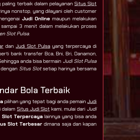
 paling terbaik dalam pelayanan
Situs Slot
inya nonstop, yang dilayani oleh customer
mengenai
Judi Online
maupun melakukan
sampai 3 menit dalam melakukan proses
en Slot Pulsa
.
ar
dan
Judi Slot Pulsa
yang terpercaya di
rti bank transfer Bca, Bni, Bri, Danamon,
 Sehingga anda bisa bermain
Judi Slot Pulsa
n dengan
Situs Slot
setiap harinya bersama
ndar Bola Terbaik
sa
pilihan yang tepat bagi anda pemain
Judi
i dalam
Situs Judi Slot
kami, mulai dari
Judi
 Slot Terpercaya
lainnya yang bisa anda
tus Slot Terbesar
dimana saja dan kapan