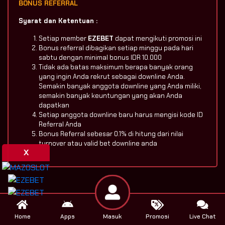
BONUS REFERRAL
Syarat dan Ketentuan :
Setiap member
EZEBET
dapat mengikuti promosi ini
Bonus referral dibagikan setiap minggu pada hari
sabtu dengan minimal bonus IDR 10.000
Tidak ada batas maksimum berapa banyak orang
yang ingin Anda rekrut sebagai downline Anda.
Semakin banyak anggota downline yang Anda miliki,
semakin banyak keuntungan yang akan Anda
dapatkan
Setiap anggota downline baru harus mengisi kode ID
Referral Anda
Bonus Referral sebesar 0.1% di hitung dari nilai
turnover atau valid bet downline anda
X
Home
Apps
Masuk
Promosi
Live Chat