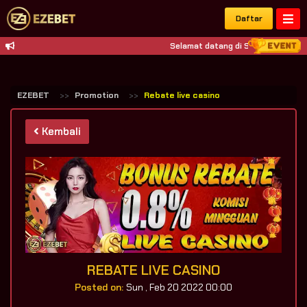
Daftar
Selamat datang di Situs Judi Onli
EZEBET
Promotion
Rebate live casino
Kembali
REBATE LIVE CASINO
Posted on:
Sun , Feb 20 2022 00:00