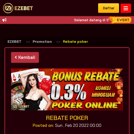
Daftar
Selamat datang di Situs Judi Onli
EZEBET
Promotion
Rebate poker
Kembali
REBATE POKER
Posted on:
Sun , Feb 20 2022 00:00